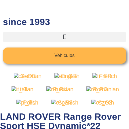
since 1993
Vehiculos
German
English
French
Italian
Russian
Romanian
Polish
Spanish
Czech
LAND ROVER Range Rover
Sport HSE Dynamic*22