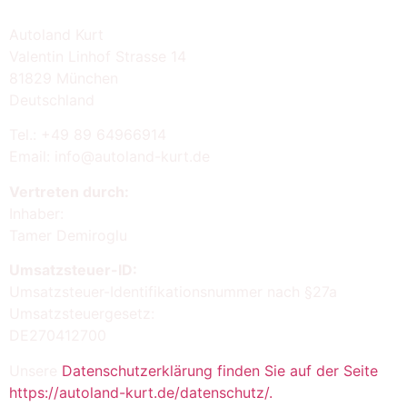
Autoland Kurt
Valentin Linhof Strasse 14
81829 München
Deutschland
Tel.: +49 89 64966914
Email: info@autoland-kurt.de
Vertreten durch:
Inhaber:
Tamer Demiroglu
Umsatzsteuer-ID:
Umsatzsteuer-Identifikationsnummer nach §27a
Umsatzsteuergesetz:
DE270412700
Unsere
Datenschutzerklärung finden Sie auf der Seite
https://autoland-kurt.de/datenschutz/.