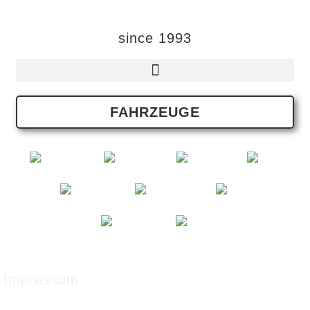
since 1993
FAHRZEUGE
German
English
French
Italian
Russian
Romanian
Polish
Spanish
Czech
Impressum