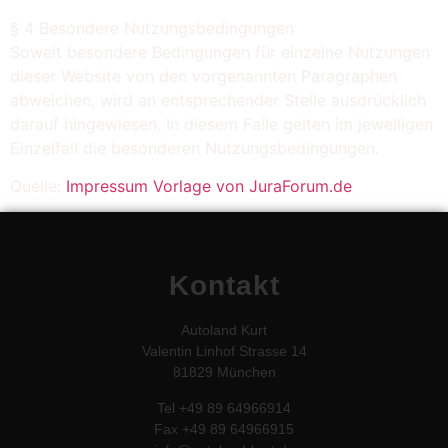
§ 4 Besondere Nutzungsbedingungen
Soweit besondere Bedingungen für einzelne Nutzungen
dieser Website von den vorgenannten Paragraphen
abweichen, wird an entsprechender Stelle ausdrücklich
darauf hingewiesen. In diesem Falle gelten im jeweiligen
Einzelfall die besonderen Nutzungsbedingungen.
Quelle:
Impressum Vorlage von JuraForum.de
Kontakt
Autoland Kurt
Valentin Linhof Strasse 14
81829 München
T
el +49 89 64966914
Fax +49 89 64966915