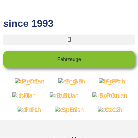
since 1993
Fahrzeuge
German
English
French
Italian
Russian
Romanian
Polish
Spanish
Czech