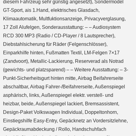
diesem Fahrzeug sehr günstig angesetzt), Sondermodel
GT-Sport, ais 1.Hand, elektrisches Glasdach,
Klimaautomatik, Multfuktionsanzeige, Privacyverglasung,
17 Zoll Alufelgen, Sonderausstattung: – – Audiosystem
RCD 300 MP3 (Radio / CD-Player / 8 Lautsprecher),
Diebstahlsicherung für Räder (Felgenschlösser),
Einparkhilfe hinten, Fußmatten Textil, LM-Felgen 7×17
(Zandvoort), Metallic-Lackierung, Reserverad als Notrad
(gewichts- und platzsparend) – – Weitere Ausstattung: – 3-
Punkt-Sicherheitsgurt hinten mitte, Airbag Beifahrerseite
abschaltbar, Airbag Fahrer-/Beifahrerseite, Außenspiegel
asphärisch, links, Außenspiegel elektr. verstell- und
heizbar, beide, Außenspiegel lackiert, Bremsassistent,
Design-Paket Volkswagen Individual, Doppeltonhorn,
Einstiegshilfe Easy-Entry, Gepäcknetz an Vordersitzlehne,
Gepäckraumabdeckung / Rollo, Handschuhfach