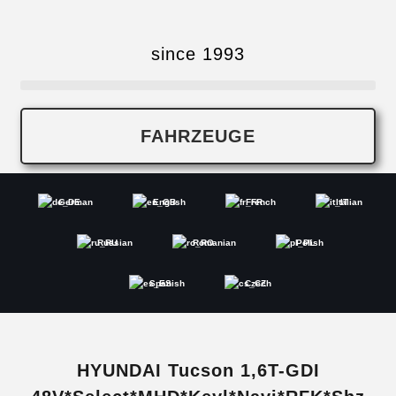
since 1993
FAHRZEUGE
German
English
French
Italian
Russian
Romanian
Polish
Spanish
Czech
HYUNDAI Tucson 1,6T-GDI