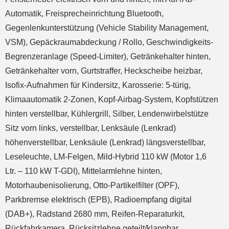
Automatik, Freisprecheinrichtung Bluetooth,
Gegenlenkunterstützung (Vehicle Stability Management,
VSM), Gepäckraumabdeckung / Rollo, Geschwindigkeits-
Begrenzeranlage (Speed-Limiter), Getränkehalter hinten,
Getränkehalter vorn, Gurtstraffer, Heckscheibe heizbar,
Isofix-Aufnahmen für Kindersitz, Karosserie: 5-türig,
Klimaautomatik 2-Zonen, Kopf-Airbag-System, Kopfstützen
hinten verstellbar, Kühlergrill, Silber, Lendenwirbelstütze
Sitz vorn links, verstellbar, Lenksäule (Lenkrad)
höhenverstellbar, Lenksäule (Lenkrad) längsverstellbar,
Leseleuchte, LM-Felgen, Mild-Hybrid 110 kW (Motor 1,6
Ltr. – 110 kW T-GDI), Mittelarmlehne hinten,
Motorhaubenisolierung, Otto-Partikelfilter (OPF),
Parkbremse elektrisch (EPB), Radioempfang digital
(DAB+), Radstand 2680 mm, Reifen-Reparaturkit,
Rückfahrkamera, Rücksitzlehne geteilt/klappbar,