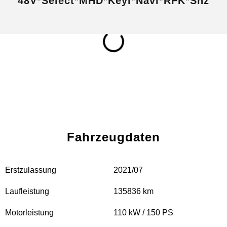
48V*Select*MHD*Keyl*Navi*RFK*Shz
Fahrzeugdaten
Erstzulassung
2021/07
Laufleistung
135836 km
Motorleistung
110 kW / 150 PS