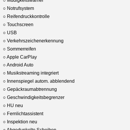
○ Müdigkeitswarner
○ Notrufsystem
○ Reifendruckkontrolle
○ Touchscreen
○ USB
○ Verkehrszeichenerkennung
○ Sommerreifen
○ Apple CarPlay
○ Android Auto
○ Musikstreaming integriert
○ Innenspiegel autom. abblendend
○ Gepäckraumabtrennung
○ Geschwindigkeitsbegrenzer
○ HU neu
○ Fernlichtassistent
○ Inspektion neu
○ Abgedunkelte Scheiben