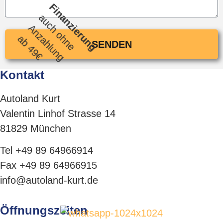
Finanzierung
auch ohne
Anzahlung
ab 49€
SENDEN
Kontakt
Autoland Kurt
Valentin Linhof Strasse 14
81829 München
T
el +49 89 64966914
Fax +49 89 64966915
info@autoland-kurt.de
Öffnungszeiten